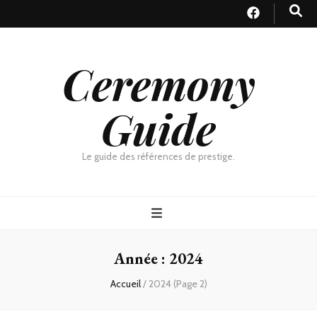
Ceremony
Guide
Le guide des références de prestige.
Année :
2024
Accueil
/
2024
(Page 2)